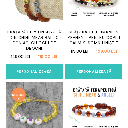
BRĂȚARĂ PERSONALIZATĂ
BRĂȚARĂ CHIHLIMBAR &
DIN CHIHLIMBAR BALTIC
PREHENIT PENTRU COPII |
CONIAC, CU OCHI DE
CALM & SOMN LINIȘTIT
DEOCHI
PREȚUL
PREȚ
119.00
LEI
109.00
LEI
PREȚUL
PREȚUL
129.00
LEI
119.00
LEI
INIȚIAL
CURE
INIȚIAL
CURENT
A
ESTE:
A
ESTE:
FOST:
109.0
PERSONALIZEAZĂ
PERSONALIZEAZĂ
FOST:
119.00 LEI.
119.00 LEI.
129.00 LEI.
REDUCE
RI!