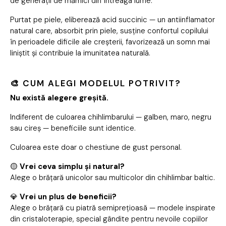
de generații de mămici din întreaga lume.
Purtat pe piele, eliberează acid succinic — un antiinflamator
natural care, absorbit prin piele, susține confortul copilului
în perioadele dificile ale creșterii, favorizează un somn mai
liniștit și contribuie la imunitatea naturală.
🎨 CUM ALEGI MODELUL POTRIVIT?
Nu există alegere greșită.
Indiferent de culoarea chihlimbarului — galben, maro, negru
sau cireș — beneficiile sunt identice.
Culoarea este doar o chestiune de gust personal.
🟡
Vrei ceva simplu și natural?
Alege o brățară unicolor sau multicolor din chihlimbar baltic.
💎
Vrei un plus de beneficii?
Alege o brățară cu piatră semiprețioasă — modele inspirate
din cristaloterapie, special gândite pentru nevoile copiilor