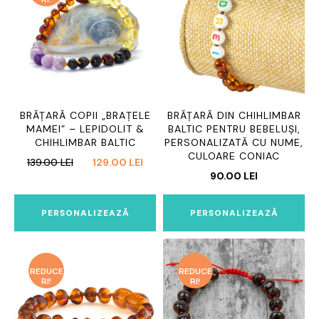
BRĂȚARĂ COPII „BRAȚELE
BRĂȚARĂ DIN CHIHLIMBAR
MAMEI” – LEPIDOLIT &
BALTIC PENTRU BEBELUȘI,
CHIHLIMBAR BALTIC
PERSONALIZATĂ CU NUME,
CULOARE CONIAC
PREȚUL
PREȚUL
139.00
LEI
129.00
LEI
90.00
LEI
INIȚIAL
CURENT
A
ESTE:
FOST:
129.00 LEI.
PERSONALIZEAZĂ
PERSONALIZEAZĂ
139.00 LEI.
REDUCE
REDUCE
RI!
RI!