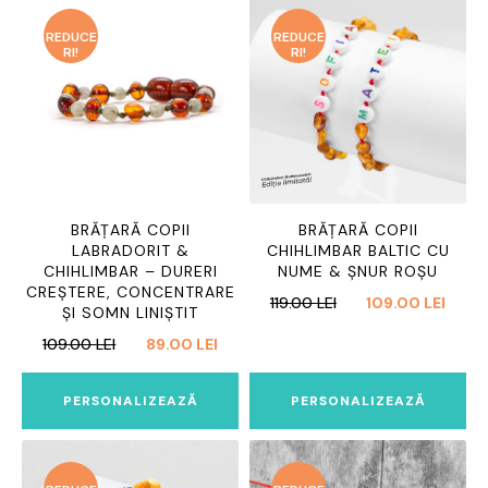
REDUCE
REDUCE
RI!
RI!
BRĂȚARĂ COPII
BRĂȚARĂ COPII
LABRADORIT &
CHIHLIMBAR BALTIC CU
CHIHLIMBAR – DURERI
NUME & ȘNUR ROȘU
CREȘTERE, CONCENTRARE
PREȚUL
PREȚ
119.00
LEI
109.00
LEI
ȘI SOMN LINIȘTIT
INIȚIAL
CURE
PREȚUL
PREȚUL
109.00
LEI
89.00
LEI
A
ESTE:
INIȚIAL
CURENT
FOST:
109.0
A
ESTE:
119.00 LEI.
PERSONALIZEAZĂ
PERSONALIZEAZĂ
FOST:
89.00 LEI.
109.00 LEI.