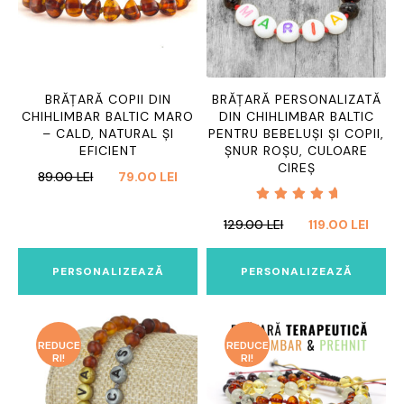
BRĂȚARĂ COPII DIN
BRĂȚARĂ PERSONALIZATĂ
CHIHLIMBAR BALTIC MARO
DIN CHIHLIMBAR BALTIC
– CALD, NATURAL ȘI
PENTRU BEBELUȘI ȘI COPII,
EFICIENT
ȘNUR ROȘU, CULOARE
CIREȘ
PREȚUL
PREȚUL
89.00
LEI
79.00
LEI
INIȚIAL
CURENT
Evaluat
A
ESTE:
PREȚUL
PREȚ
129.00
LEI
119.00
LEI
la
5.00
FOST:
79.00 LEI.
INIȚIAL
CURE
din 5
89.00 LEI.
A
ESTE:
PERSONALIZEAZĂ
PERSONALIZEAZĂ
FOST:
119.00
129.00 LEI.
REDUCE
REDUCE
RI!
RI!