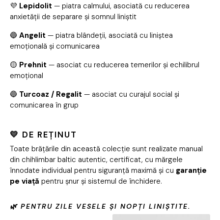
💜
Lepidolit
— piatra calmului, asociată cu reducerea
anxietății de separare și somnul liniștit
🔵
Angelit
— piatra blândeții, asociată cu liniștea
emoțională și comunicarea
🟡
Prehnit
— asociat cu reducerea temerilor și echilibrul
emoțional
🔵
Turcoaz / Regalit
— asociat cu curajul social și
comunicarea în grup
💛 DE REȚINUT
Toate brățările din această colecție sunt realizate manual
din chihlimbar baltic autentic, certificat, cu mărgele
înnodate individual pentru siguranță maximă și cu
garanție
pe viață
pentru șnur și sistemul de închidere.
🌿 PENTRU ZILE VESELE ȘI NOPȚI LINIȘTITE.