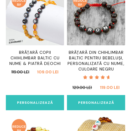
REDUCE
REDUCE
RI!
RI!
BRĂȚARĂ COPII
BRĂȚARĂ DIN CHIHLIMBAR
CHIHLIMBAR BALTIC CU
BALTIC PENTRU BEBELUȘI,
NUME & PIATRĂ DEOCHI
PERSONALIZATĂ CU NUME,
CULOARE NEGRU
PREȚUL
PREȚUL
119.00
LEI
109.00
LEI
INIȚIAL
CURENT
Evaluat
A
ESTE:
PREȚUL
PREȚ
129.00
LEI
119.00
LEI
la
5.00
FOST:
109.00 LEI.
INIȚIAL
CURE
din 5
119.00 LEI.
A
ESTE:
PERSONALIZEAZĂ
PERSONALIZEAZĂ
FOST:
119.00
129.00 LEI.
REDUCE
RI!