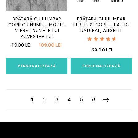
BRĂȚARĂ CHIHLIMBAR
BRĂȚARĂ CHIHLIMBAR
COPII CU NUME ~ MODEL
BEBELUȘI COPII – BALTIC
MIERE | NUMELE LUI
NATURAL, ANGELIT
POVESTEA LUI
PREȚUL
PREȚUL
119.00
LEI
109.00
LEI
Evaluat
129.00
LEI
INIȚIAL
CURENT
la
5.00
A
ESTE:
din 5
FOST:
109.00 LEI.
PERSONALIZEAZĂ
PERSONALIZEAZĂ
119.00 LEI.
1
2
3
4
5
6