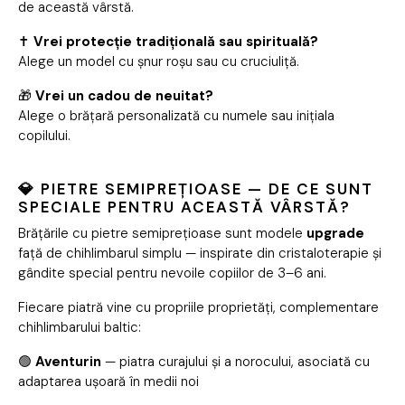
de această vârstă.
✝️
Vrei protecție tradițională sau spirituală?
Alege un model cu șnur roșu sau cu cruciuliță.
🎁
Vrei un cadou de neuitat?
Alege o brățară personalizată cu numele sau inițiala
copilului.
💎 PIETRE SEMIPREȚIOASE — DE CE SUNT
SPECIALE PENTRU ACEASTĂ VÂRSTĂ?
Brățările cu pietre semiprețioase sunt modele
upgrade
față de chihlimbarul simplu — inspirate din cristaloterapie și
gândite special pentru nevoile copiilor de 3–6 ani.
Fiecare piatră vine cu propriile proprietăți, complementare
chihlimbarului baltic:
🟢
Aventurin
— piatra curajului și a norocului, asociată cu
adaptarea ușoară în medii noi