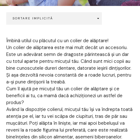
Îmbină utilul cu plăcutul cu un colier de alăptare!
Un colier de alăptarea este mai mult decât un accesoriu.
Este un adevărat semn de dragoste părintească și un dar
cu totul aparte pentru micuțul tău. Când sunt mici copii au
bine cunoscutele dureri dentare, datorate ieșirii dințișorilor.
Și așa dezvoltă nevoia constantă de a roade lucruri, pentru
a-și pune dințișorii la treabă.
Cum îl ajută pe micuțul tău un colier de alăptare și ce
beneficii ai tu, ca mamă dacă achiziționezi un astfel de
produs?
Având la dispoziție colierul, micuțul tău își va îndrepta toată
atenția pe el, iar tu vei scăpa de ciupituri, tras de păr sau
mușcături. Poți alăpta în liniște, iar mai apoi bebelușul va
reveni la a roade figurina lui preferată, care este realizată
bineînțeles din silicon alimentar, asemeni biberoanelor.