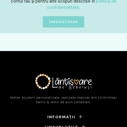
contul tău și pentru alte scopuri descrise în
politică de
confidențialitate
.
ÎNREGISTRARE
Atelier bijuterii personalizate, realizate manual din chihlimbar
baltic & lemn de alun canadian.
INFORMAȚII