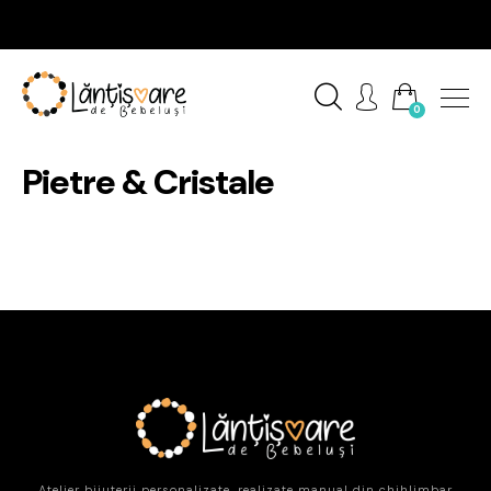
0
Pietre & Cristale
Atelier bijuterii personalizate, realizate manual din chihlimbar