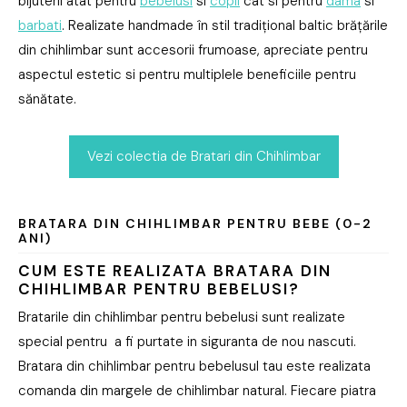
bijuterii atat pentru
bebelusi
si
copii
cat si pentru
dama
si
barbati
. Realizate handmade în stil tradițional baltic brățările
din chihlimbar sunt accesorii frumoase, apreciate pentru
aspectul estetic si pentru multiplele beneficiile pentru
sănătate.
Vezi colectia de Bratari din Chihlimbar
BRATARA DIN CHIHLIMBAR PENTRU BEBE (0-2
ANI)
CUM ESTE REALIZATA BRATARA DIN
CHIHLIMBAR PENTRU BEBELUSI?
Bratarile din chihlimbar pentru bebelusi sunt realizate
special pentru a fi purtate in siguranta de nou nascuti.
Bratara din chihlimbar pentru bebelusul tau este realizata
comanda din margele de chihlimbar natural. Fiecare piatra