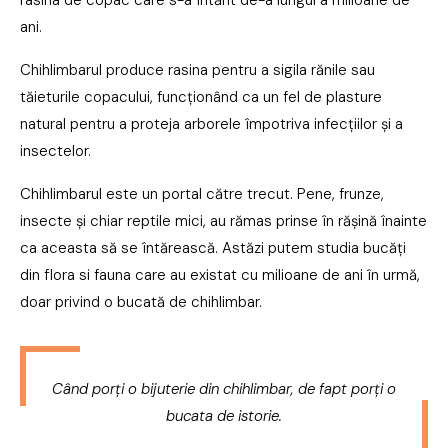
rasina de copac care s-a întărit de-a lungul a milioane de
ani.
Chihlimbarul produce rasina pentru a sigila rănile sau
tăieturile copacului, funcționând ca un fel de plasture
natural pentru a proteja arborele împotriva infecțiilor și a
insectelor.
Chihlimbarul este un portal către trecut. Pene, frunze,
insecte și chiar reptile mici, au rămas prinse în rășină înainte
ca aceasta să se întărească. Astăzi putem studia bucăți
din flora si fauna care au existat cu milioane de ani în urmă,
doar privind o bucată de chihlimbar.
Când porți o bijuterie din chihlimbar, de fapt porți o
bucata de istorie.