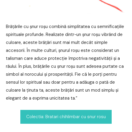
Brățările cu șnur roșu combină simplitatea cu semnificațiile
spirituale profunde. Realizate dintr-un șnur roșu vibrând de
culoare, aceste brățări sunt mai mult decât simple
accesorii. În multe culturi, șnurul roșu este considerat un
talisman care aduce protecție împotriva negativității și a
răului. În plus, brățările cu șnur roșu sunt adesea purtate ca
simbol al norocului și prosperității. Fie că le porți pentru
sensul lor spiritual sau doar pentru a adăuga o pată de
culoare la ținuta ta, aceste brățări sunt un mod simplu și
elegant de a exprima unicitatea ta.”
Colectia: Bratari chihlimbar cu snur rosu