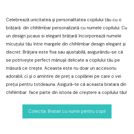
Celebrează unicitatea și personalitatea copilului tău cu o
brățară din chihlimbar personalizată cu numele copilului. Cu
un design jucaus si elegant brățară încorporează numele
micuțului tău între margele din chihlimbar design elegant și
discret. Brățara este fixa sau ajustabilă, asigurându-se că
se potrivește perfect mănușii delicate a copilului tău pe
măsură ce crește. Aceasta este nu doar un accesoriu
adorabil, ci și o amintire de preț a copilăriei pe care o vei
prețui pentru totdeauna. Asigură-te că aceasta bratara din
chihlimbar face parte din istoria de creștere a copilului tău!
Colectia: Bratari cu nume pentru copii