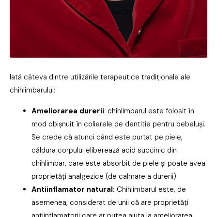
Iată câteva dintre utilizările terapeutice tradiționale ale
chihlimbarului:
Ameliorarea durerii
: chihlimbarul este folosit în
mod obișnuit în colierele de dentitie pentru bebeluși.
Se crede că atunci când este purtat pe piele,
căldura corpului eliberează acid succinic din
chihlimbar, care este absorbit de piele și poate avea
proprietăți analgezice (de calmare a durerii).
Antiinflamator natural:
Chihlimbarul este, de
asemenea, considerat de unii că are proprietăți
antiinflamatorii care ar putea ajuta la ameliorarea