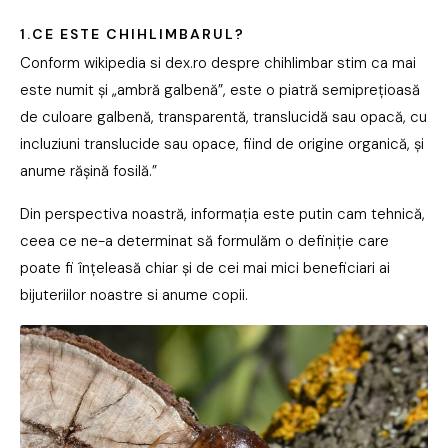
1.CE ESTE CHIHLIMBARUL?
Conform wikipedia si dex.ro despre chihlimbar stim ca mai
este numit și „ambră galbenă”, este o piatră semiprețioasă
de culoare galbenă, transparentă, translucidă sau opacă, cu
incluziuni translucide sau opace, fiind de origine organică, și
anume rășină fosilă.”
Din perspectiva noastră, informația este putin cam tehnică,
ceea ce ne-a determinat să formulăm o definiție care
poate fi înțeleasă chiar și de cei mai mici beneficiari ai
bijuteriilor noastre si anume copii.