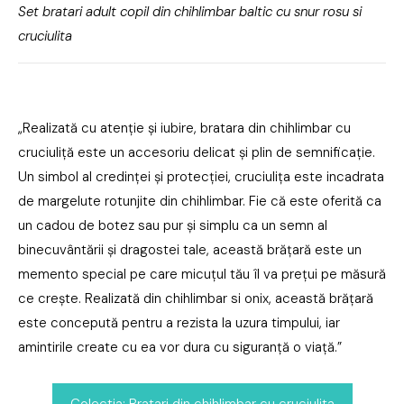
Set bratari adult copil din chihlimbar baltic cu snur rosu si
cruciulita
„Realizată cu atenție și iubire, bratara din chihlimbar cu
cruciuliță este un accesoriu delicat și plin de semnificație.
Un simbol al credinței și protecției, cruciulița este incadrata
de margelute rotunjite din chihlimbar. Fie că este oferită ca
un cadou de botez sau pur și simplu ca un semn al
binecuvântării și dragostei tale, această brățară este un
memento special pe care micuțul tău îl va prețui pe măsură
ce crește. Realizată din chihlimbar si onix, această brățară
este concepută pentru a rezista la uzura timpului, iar
amintirile create cu ea vor dura cu siguranță o viață.”
Colectia: Bratari din chihlimbar cu cruciulita