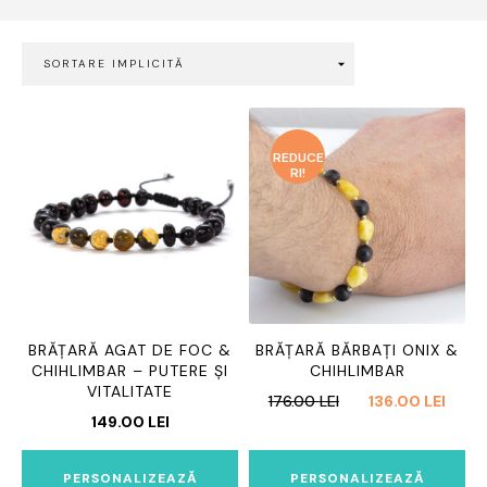
REDUCE
RI!
BRĂȚARĂ AGAT DE FOC &
BRĂȚARĂ BĂRBAȚI ONIX &
CHIHLIMBAR – PUTERE ȘI
CHIHLIMBAR
VITALITATE
PREȚUL
PREȚ
176.00
LEI
136.00
LEI
149.00
LEI
INIȚIAL
CURE
A
ESTE:
FOST:
136.00
PERSONALIZEAZĂ
PERSONALIZEAZĂ