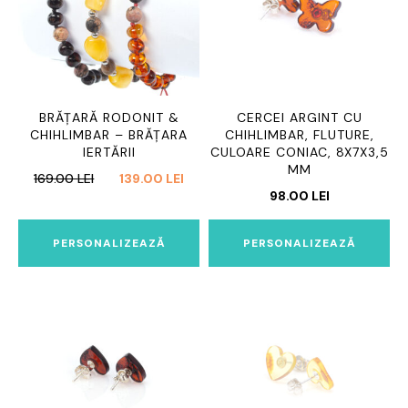
BRĂȚARĂ RODONIT &
CERCEI ARGINT CU
CHIHLIMBAR – BRĂȚARA
CHIHLIMBAR, FLUTURE,
IERTĂRII
CULOARE CONIAC, 8X7X3,5
MM
PREȚUL
PREȚUL
169.00
LEI
139.00
LEI
98.00
LEI
INIȚIAL
CURENT
A
ESTE:
FOST:
139.00 LEI.
PERSONALIZEAZĂ
PERSONALIZEAZĂ
169.00 LEI.