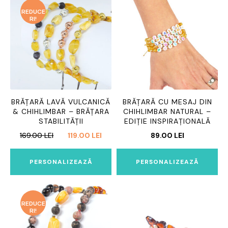
REDUCE
RI!
BRĂȚARĂ LAVĂ VULCANICĂ
BRĂȚARĂ CU MESAJ DIN
& CHIHLIMBAR – BRĂȚARA
CHIHLIMBAR NATURAL –
STABILITĂȚII
EDIȚIE INSPIRAȚIONALĂ
PREȚUL
PREȚUL
169.00
LEI
119.00
LEI
89.00
LEI
INIȚIAL
CURENT
A
ESTE:
PERSONALIZEAZĂ
PERSONALIZEAZĂ
FOST:
119.00 LEI.
169.00 LEI.
REDUCE
RI!