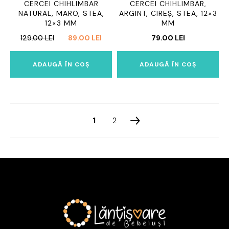
CERCEI CHIHLIMBAR
CERCEI CHIHLIMBAR,
NATURAL, MARO, STEA,
ARGINT, CIREȘ, STEA, 12×3
12×3 MM
MM
PREȚUL
PREȚUL
129.00
LEI
89.00
LEI
79.00
LEI
INIȚIAL
CURENT
A
ESTE:
ADAUGĂ ÎN COȘ
ADAUGĂ ÎN COȘ
FOST:
89.00 LEI.
129.00 LEI.
1
2