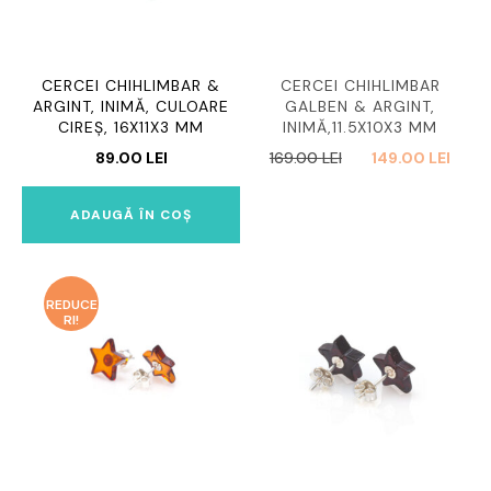
CERCEI CHIHLIMBAR &
CERCEI CHIHLIMBAR
ARGINT, INIMĂ, CULOARE
GALBEN & ARGINT,
CIREȘ, 16X11X3 MM
INIMĂ,11.5X10X3 MM
PREȚUL
PREȚ
89.00
LEI
169.00
LEI
149.00
LEI
INIȚIAL
CUR
A
ESTE
ADAUGĂ ÎN COȘ
FOST:
149.0
169.00 LEI.
REDUCE
RI!