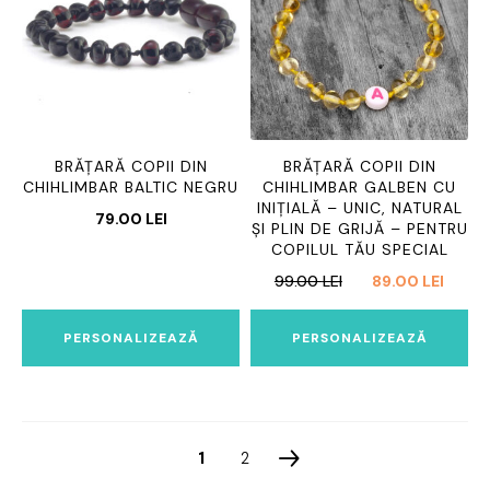
BRĂȚARĂ COPII DIN
BRĂȚARĂ COPII DIN
CHIHLIMBAR BALTIC NEGRU
CHIHLIMBAR GALBEN CU
INIȚIALĂ – UNIC, NATURAL
79.00
LEI
ȘI PLIN DE GRIJĂ – PENTRU
COPILUL TĂU SPECIAL
PREȚUL
PREȚ
99.00
LEI
89.00
LEI
INIȚIAL
CURE
A
ESTE:
PERSONALIZEAZĂ
PERSONALIZEAZĂ
FOST:
89.00 
99.00 LEI.
1
2