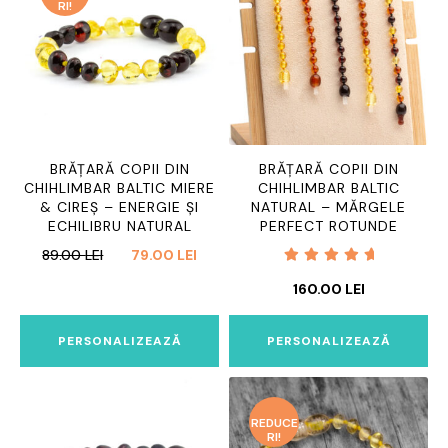
RI!
BRĂȚARĂ COPII DIN
BRĂȚARĂ COPII DIN
CHIHLIMBAR BALTIC MIERE
CHIHLIMBAR BALTIC
& CIREȘ – ENERGIE ȘI
NATURAL – MĂRGELE
ECHILIBRU NATURAL
PERFECT ROTUNDE
PREȚUL
PREȚUL
89.00
LEI
79.00
LEI
INIȚIAL
CURENT
Evaluat
160.00
LEI
A
ESTE:
la
5.00
din 5
FOST:
79.00 LEI.
89.00 LEI.
PERSONALIZEAZĂ
PERSONALIZEAZĂ
REDUCE
RI!