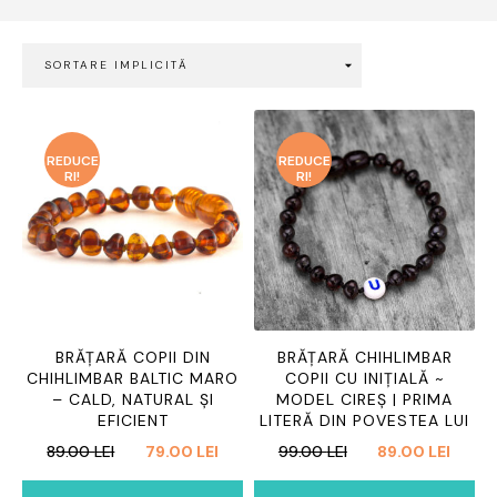
REDUCE
REDUCE
RI!
RI!
BRĂȚARĂ COPII DIN
BRĂȚARĂ CHIHLIMBAR
CHIHLIMBAR BALTIC MARO
COPII CU INIȚIALĂ ~
– CALD, NATURAL ȘI
MODEL CIREȘ | PRIMA
EFICIENT
LITERĂ DIN POVESTEA LUI
PREȚUL
PREȚUL
PREȚUL
PREȚ
89.00
LEI
79.00
LEI
99.00
LEI
89.00
LEI
INIȚIAL
CURENT
INIȚIAL
CURE