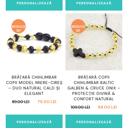
A
ESTE:
A
ESTE:
PERSONALIZEAZĂ
PERSONALIZEAZĂ
FOST:
79.00 LEI.
FOST:
89.00 
89.00 LEI.
99.00 LEI.
REDUCE
REDUCE
RI!
RI!
BRĂȚARĂ CHIHLIMBAR
BRĂȚARĂ COPII
COPII MODEL MIERE-CIREȘ
CHIHLIMBAR BALTIC
– DUO NATURAL CALD ȘI
GALBEN & CRUCE ONIX –
ELEGANT
PROTECȚIE DIVINĂ &
CONFORT NATURAL
PREȚUL
PREȚUL
89.00
LEI
79.00
LEI
PREȚUL
PREȚ
109.00
LEI
99.00
LEI
INIȚIAL
CURENT
INIȚIAL
CURE
A
ESTE:
A
ESTE:
FOST:
79.00 LEI.
PERSONALIZEAZĂ
PERSONALIZEAZĂ
FOST:
99.00
89.00 LEI.