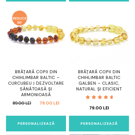
109.00 LEI.
REDUCE
RI!
BRĂȚARĂ COPII DIN
BRĂȚARĂ COPII DIN
CHIHLIMBAR BALTIC –
CHIHLIMBAR BALTIC
CURCUBEU | DEZVOLTARE
GALBEN – CLASIC,
SĂNĂTOASĂ ȘI
NATURAL ȘI EFICIENT
ARMONIOASĂ
PREȚUL
PREȚUL
89.00
LEI
79.00
LEI
Evaluat
79.00
LEI
INIȚIAL
CURENT
la
5.00
A
ESTE:
din 5
FOST:
79.00 LEI.
PERSONALIZEAZĂ
PERSONALIZEAZĂ
89.00 LEI.