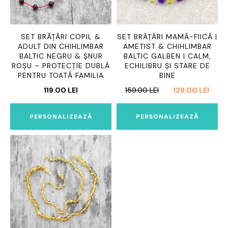
SET BRĂȚĂRI COPIL &
SET BRĂȚĂRI MAMĂ-FIICĂ |
ADULT DIN CHIHLIMBAR
AMETIST & CHIHLIMBAR
BALTIC NEGRU & ȘNUR
BALTIC GALBEN | CALM,
ROȘU – PROTECȚIE DUBLĂ
ECHILIBRU ȘI STARE DE
PENTRU TOATĂ FAMILIA
BINE
PREȚUL
PREȚ
119.00
LEI
159.00
LEI
129.00
LEI
INIȚIAL
CUR
A
ESTE:
PERSONALIZEAZĂ
PERSONALIZEAZĂ
FOST:
129.0
159.00 LEI.