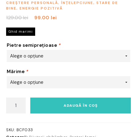
CREȘTERE PERSONALĂ, ÎNȚELEPCIUNE, STARE DE
BINE, ENERGIE POZITIVĂ
Prețul
Prețul
129.00
lei
99.00
lei
inițial
curent
a
este:
Ghid marimi
fost:
99.00 lei.
Pietre semiprețioase
*
129.00 lei.
Mărime
*
Cantitate
ADAUGĂ ÎN COȘ
Brățară
Ametist
&
Chihlimbar
SKU:
BCF033
cu