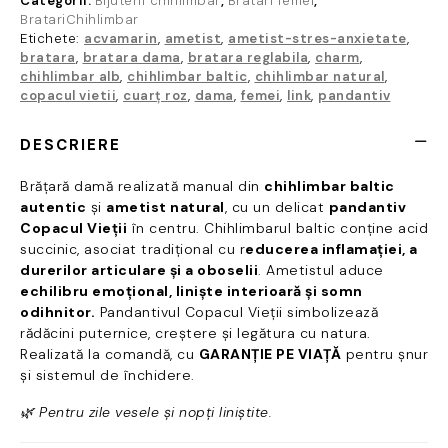
Categorii:
Bijuterii chihlimbar
,
Bratari femei
,
Copacul
BratariChihlimbar
Vieții
Etichete:
acvamarin
,
ametist
,
ametist-stres-anxietate
,
–
bratara
,
bratara dama
,
bratara reglabila
,
charm
,
chihlimbar alb
,
chihlimbar baltic
,
chihlimbar natural
,
Brățara
copacul vietii
,
cuarț roz
,
dama
,
femei
,
link
,
pandantiv
Armoniei
și
Creșterii
DESCRIERE
Brățară damă realizată manual din
chihlimbar baltic
autentic
și
ametist natural
, cu un delicat
pandantiv
Copacul Vieții
în centru. Chihlimbarul baltic conține acid
succinic, asociat tradițional cu r
educerea inflamației, a
durerilor articulare și a oboselii
. Ametistul aduce
echilibru emoțional, liniște interioară și somn
odihnitor.
Pandantivul Copacul Vieții simbolizează
rădăcini puternice, creștere și legătura cu natura.
Realizată la comandă, cu
GARANȚIE PE VIAȚĂ
pentru șnur
și sistemul de închidere.
🌿 Pentru zile vesele și nopți liniștite.