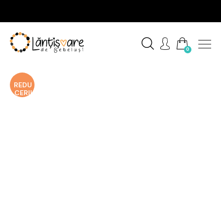
0
REDU
CERI!