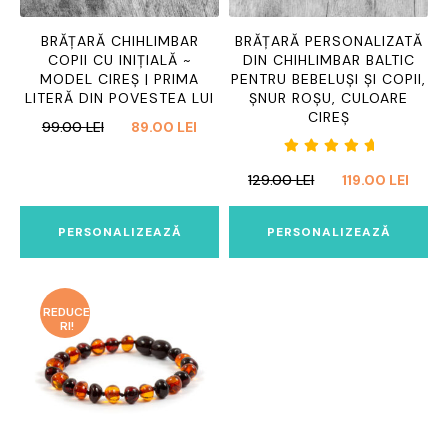
BRĂȚARĂ CHIHLIMBAR
BRĂȚARĂ PERSONALIZATĂ
COPII CU INIȚIALĂ ~
DIN CHIHLIMBAR BALTIC
MODEL CIREȘ | PRIMA
PENTRU BEBELUȘI ȘI COPII,
LITERĂ DIN POVESTEA LUI
ȘNUR ROȘU, CULOARE
CIREȘ
PREȚUL
PREȚUL
99.00
LEI
89.00
LEI
INIȚIAL
CURENT
Evaluat
A
ESTE:
PREȚUL
PREȚ
129.00
LEI
119.00
LEI
la
5.00
FOST:
89.00 LEI.
INIȚIAL
CURE
din 5
99.00 LEI.
A
ESTE:
PERSONALIZEAZĂ
PERSONALIZEAZĂ
FOST:
119.00
129.00 LEI.
REDUCE
RI!