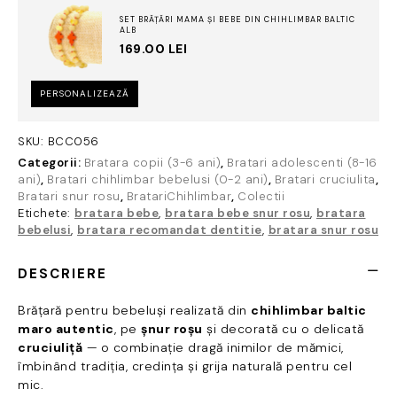
SET BRĂȚĂRI MAMA ȘI BEBE DIN CHIHLIMBAR BALTIC
ALB
169.00
LEI
PERSONALIZEAZĂ
SKU:
BCC056
Categorii:
Bratara copii (3-6 ani)
,
Bratari adolescenti (8-16
ani)
,
Bratari chihlimbar bebelusi (0-2 ani)
,
Bratari cruciulita
,
Bratari snur rosu
,
BratariChihlimbar
,
Colectii
Etichete:
bratara bebe
,
bratara bebe snur rosu
,
bratara
bebelusi
,
bratara recomandat dentitie
,
bratara snur rosu
DESCRIERE
Brățară pentru bebeluși realizată din
chihlimbar baltic
maro autentic
, pe
șnur roșu
și decorată cu o delicată
cruciuliță
— o combinație dragă inimilor de mămici,
îmbinând tradiția, credința și grija naturală pentru cel
mic.