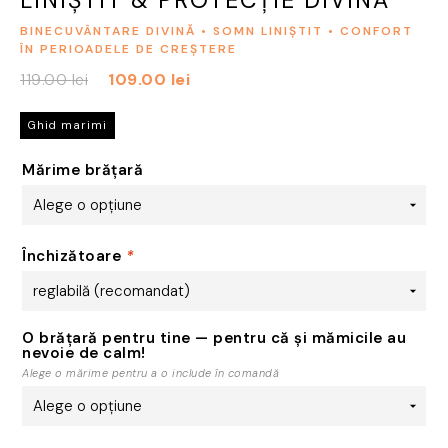
BINECUVÂNTARE DIVINĂ • SOMN LINIȘTIT • CONFORT
ÎN PERIOADELE DE CREȘTERE
Prețul
Prețul
119.00
lei
109.00
lei
inițial
curent
a
este:
Ghid marimi
fost:
109.00 lei.
Mărime brățară
119.00 lei.
Închizătoare
*
O brățară pentru tine — pentru că și mămicile au
nevoie de calm!
Alege o mărime pentru a o include în comandă