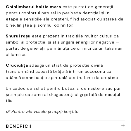
Chihlimbarul baltic maro
este purtat de generații
pentru confortul natural în perioada dentiției și în
etapele sensibile ale creșterii, fiind asociat cu starea de
bine, liniștea și somnul odihnitor.
Șnurul roșu
este prezent în tradițiile multor culturi ca
simbol al protecției și al alungării energiilor negative —
purtat de generații pe mânuța celor mici ca un talisman
al familiei.
Cruciulița
adaugă un strat de protecție divină,
transformând această brățară într-un accesoriu cu
adâncă semnificație spirituală pentru familiile creștine.
Un cadou de suflet pentru botez, zi de naștere sau pur
și simplu ca semn al dragostei și al grijii față de micuțul
tău.
🌿 Pentru zile vesele și nopți liniștite.
BENEFICII