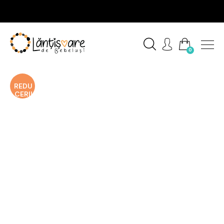
0
REDU
CERI!