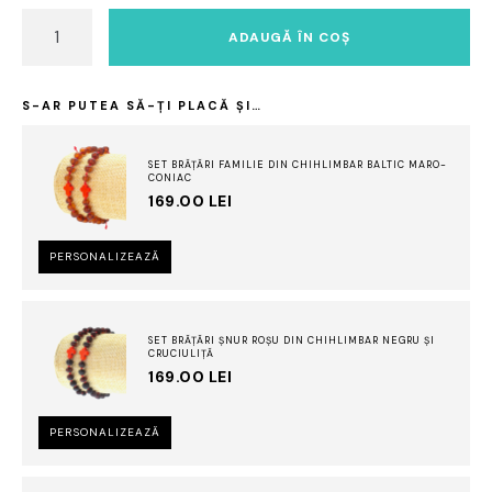
Cantitate
ADAUGĂ ÎN COȘ
Brățară
chihlimbar
cireș
S-AR PUTEA SĂ-ȚI PLACĂ ȘI…
pentru
bebe
|
SET BRĂȚĂRI FAMILIE DIN CHIHLIMBAR BALTIC MARO-
CONIAC
șnur
169.00
LEI
&
cruciuliță
PERSONALIZEAZĂ
roșie
|
somn
liniștit
SET BRĂȚĂRI ȘNUR ROȘU DIN CHIHLIMBAR NEGRU ȘI
&
CRUCIULIȚĂ
169.00
LEI
protecție
divină
PERSONALIZEAZĂ