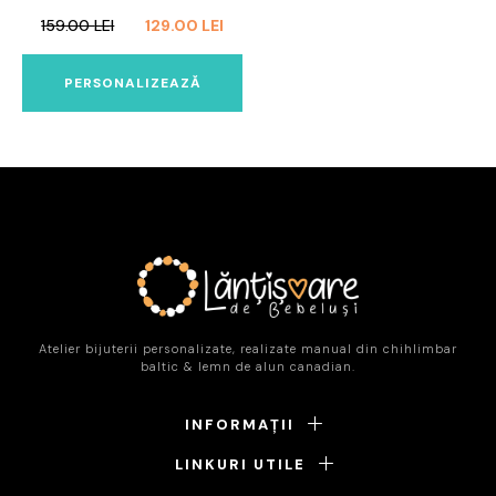
PREȚUL
PREȚUL
159.00
LEI
129.00
LEI
INIȚIAL
CURENT
A
ESTE:
PERSONALIZEAZĂ
FOST:
129.00 LEI.
159.00 LEI.
Atelier bijuterii personalizate, realizate manual din chihlimbar
baltic & lemn de alun canadian.
INFORMAȚII
LINKURI UTILE