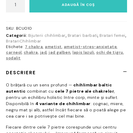
ADAUGĂ ÎN COȘ
Brățară
Chihlimbar
Baltic
&
SKU:
BCU010
7
Categorii:
Bijuterii chihlimbar
,
Bratari barbati
,
Bratari femei
,
Chakre
BratariChihlimbar
–
Etichete:
7 chakra
,
ametist
,
ametist-stres-anxietate
,
Echilibru
carneol
,
chakra
,
jad
,
jad galben
,
lapis lazuli
,
ochi de tigru
,
sodalit
pentru
Minte,
Corp
DESCRIERE
și
Suflet
O brățară cu un sens profund —
chihlimbar baltic
autentic
combinat cu
cele 7 pietre ale chakrelor
,
pentru un echilibru holistic între corp, minte și suflet.
Disponibilă în
4 variante de chihlimbar
: cognac, miere,
negru mat și alb, astfel încât fiecare să o poată alege pe
cea care i se potrivește cel mai bine.
Fiecare dintre cele 7 pietre corespunde unui centru