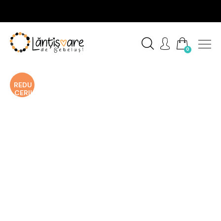
0
REDU
CERI!