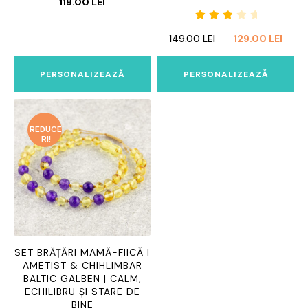
119.00
LEI
Eval
PREȚUL
PREȚ
149.00
LEI
129.00
LEI
uat
INIȚIAL
CUR
la
A
ESTE
3.00
PERSONALIZEAZĂ
PERSONALIZEAZĂ
FOST:
129.0
din 5
149.00 LEI.
REDUCE
RI!
SET BRĂȚĂRI MAMĂ-FIICĂ |
AMETIST & CHIHLIMBAR
BALTIC GALBEN | CALM,
ECHILIBRU ȘI STARE DE
BINE