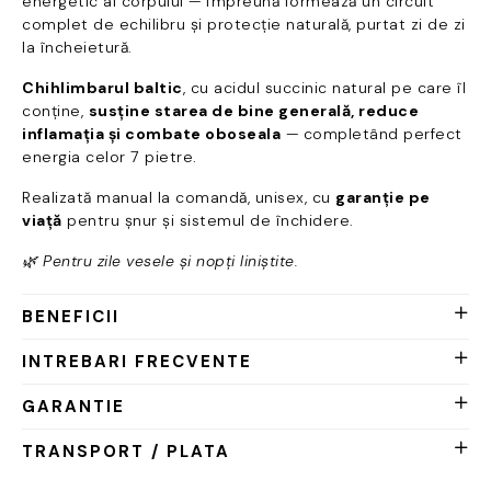
energetic al corpului — împreună formează un circuit
complet de echilibru și protecție naturală, purtat zi de zi
la încheietură.
Chihlimbarul baltic
, cu acidul succinic natural pe care îl
conține,
susține starea de bine generală, reduce
inflamația și combate oboseala
— completând perfect
energia celor 7 pietre.
Realizată manual la comandă, unisex, cu
garanție pe
viață
pentru șnur și sistemul de închidere.
🌿 Pentru zile vesele și nopți liniștite.
BENEFICII
INTREBARI FRECVENTE
GARANTIE
TRANSPORT / PLATA