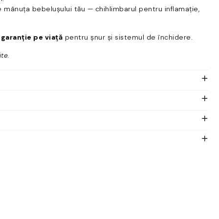
e mânuța bebelușului tău — chihlimbarul pentru inflamație,
u
garanție pe viață
pentru șnur și sistemul de închidere.
ite.