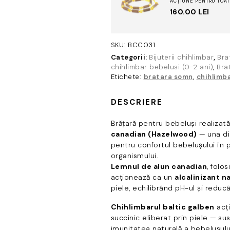
ACȚIUNE PENTRU TOAT
160.00
LEI
SKU:
BCC031
Categorii:
Bijuterii chihlimbar
,
Bra
chihlimbar bebelusi (0-2 ani)
,
Bra
Etichete:
bratara somn
,
chihlimb
DESCRIERE
Brățară pentru bebeluși realizat
canadian (Hazelwood)
— una di
pentru confortul bebelușului în 
organismului.
Lemnul de alun canadian
, folo
acționează ca un
alcalinizant n
piele, echilibrând pH-ul și reducân
Chihlimbarul baltic galben
acț
succinic eliberat prin piele — sus
imunitatea naturală a bebelușulu