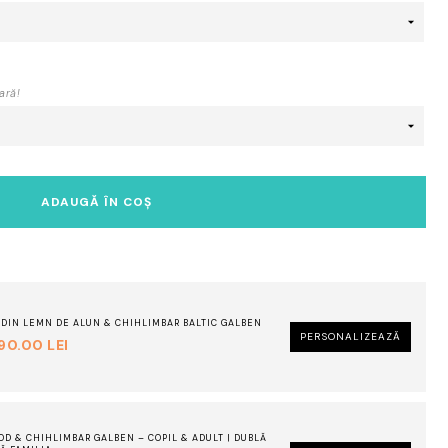
bal
ga
&
le
ară!
de
alu
ca
ADAUGĂ ÎN COȘ
Ă DIN LEMN DE ALUN & CHIHLIMBAR BALTIC GALBEN
PERSONALIZEAZĂ
190.00
LEI
OD & CHIHLIMBAR GALBEN – COPIL & ADULT | DUBLĂ