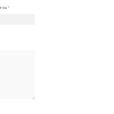
te cu
*