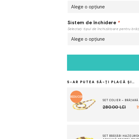
Sistem de închidere
*
Selectați tipul de închizătoare pentru brăț
S-AR PUTEA SĂ-ȚI PLACĂ ȘI…
REDUCER
SET COLIER – BRĂȚAR
PREȚUL
PREȚUL
280.00
LEI
I!
INIȚIAL
CURENT
A
ESTE:
FOST:
190.00 LEI.
280.00 LEI.
SET BRĂȚĂRI HAZELWO