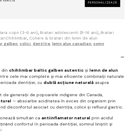
Ă FAMILIA
PERSONALIZEAZĂ
tara copii (3-6 ani)
,
Bratari adolescenti (8-16 ani)
,
Bratari
tariChihlimbar
,
Coliere & bratari din lemn de alun
ar galben
,
colici
,
dentitie
,
lemn alun canadian
,
somn
ă din
chihlimbar baltic galben autentic
și
lemn de alun
ntre cele mai complete și mai eficiente combinații naturale
perioada dentiției, cu
dublă acțiune naturală
asupra
sit de generații de popoarele indigene din Canada,
atural
— absoarbe aciditatea în exces din organism prin
d disconfortul asociat cu dentiția, colicii și refluxul gastric.
ionează simultan ca
antiinflamator natural
prin acidul
ținând confortul în perioada dentiției, somnul liniștit și
i.