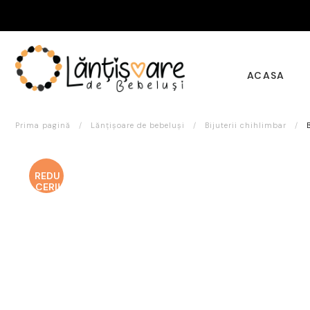
ACASA
Prima pagină
/
Lănțișoare de bebeluși
/
Bijuterii chihlimbar
/
REDU
CERI!