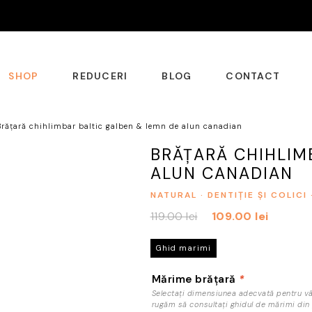
SHOP
REDUCERI
BLOG
CONTACT
Brățară chihlimbar baltic galben & lemn de alun canadian
BRĂȚARĂ CHIHLIM
ALUN CANADIAN
NATURAL · DENTIȚIE ȘI COLICI
Prețul
Prețul
119.00
lei
109.00
lei
inițial
curent
a
este:
Ghid marimi
fost:
109.00 lei.
Mărime brățară
*
119.00 lei.
Selectați dimensiunea adecvată pentru vâr
rugăm să consultați ghidul de mărimi din