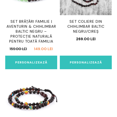
SET BRĂȚĂRI FAMILIE |
SET COLIERE DIN
AVENTURIN & CHIHLIMBAR
CHIHLIMBAR BALTIC
BALTIC NEGRU –
NEGRU/CIREȘ
PROTECȚIE NATURALĂ
269.00
LEI
PENTRU TOATĂ FAMILIA
PREȚUL
PREȚUL
159.00
LEI
149.00
LEI
INIȚIAL
CURENT
A
ESTE:
PERSONALIZEAZĂ
PERSONALIZEAZĂ
FOST:
149.00 LEI.
159.00 LEI.