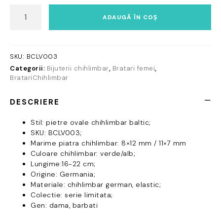
Cantitate
ADAUGĂ ÎN COȘ
Brățară
femei
din
chihlimbar
SKU:
BCLV003
baltic
Categorii:
Bijuterii chihlimbar
,
Bratari femei
,
verde
BratariChihlimbar
și
alb
DESCRIERE
butterscotch
natural
Stil: pietre ovale chihlimbar baltic;
–
SKU: BCLV003;
pietre
Marime piatra chihlimbar: 8×12 mm / 11×7 mm
ovale
Culoare chihlimbar: verde/alb;
lucioase
Lungime:16-22 cm;
Origine: Germania;
Materiale: chihlimbar german, elastic;
Colectie: serie limitata;
Gen: dama, barbati