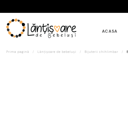
ACASA
Prima pagină
/
Lănțișoare de bebeluși
/
Bijuterii chihlimbar
/