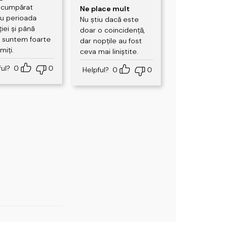
5
din 5
Evaluat la
 cumpărat
Ne place mult
u perioada
5
din 5
Nu știu dacă este
ției și până
doar o coincidență,
 suntem foarte
dar nopțile au fost
miți.
ceva mai liniștite.
ful?
0
0
Helpful?
0
0