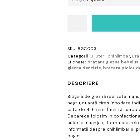
Cantitate
Brățară
gleznă
bebeluși
din
SKU:
BGC003
chihlimbar
Categorii:
Bijuterii chihlimbar
,
Bra
baltic
Etichete:
bratara glezna bebelusi
negru
glezna dentitie
,
bratara picior d
-
cireș
DESCRIERE
Brățară de gleznă realizată manual
negru, nuanță cireș înnodate indi
este de 4-6 mm. Închizătoarea es
Deoarece folosim in confectiona
culorile, nuanța și forma pietrelo
informații despre chihlimbar si pr
paginii.