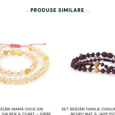
PRODUSE SIMILARE
RĂȚĂRI MAMĂ-FIICĂ DIN
SET BRĂȚĂRI FAMILIE CHIHL
 GALBEN & CUARȚ – IUBIRE,
NEGRU MAT & JASP PI