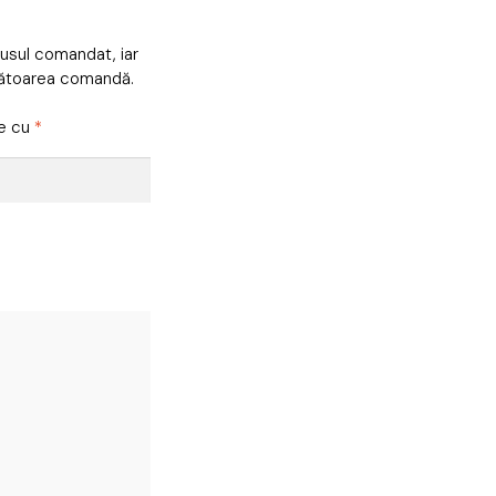
dusul comandat, iar
mătoarea comandă.
te cu
*