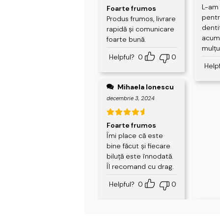
Evaluat la
L-am
Foarte frumos
pentr
5
din 5
Produs frumos, livrare
denti
rapidă și comunicare
acum
foarte bună.
mulțu
Helpful?
0
0
Help
Mihaela Ionescu
decembrie 3, 2024
Evaluat la
Foarte frumos
5
din 5
Îmi place că este
bine făcut și fiecare
biluță este înnodată.
Îl recomand cu drag.
Helpful?
0
0