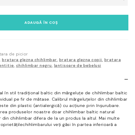
ADAUGĂ ÎN COȘ
tara de picior
,
bratara glezna chihlimbar
,
bratara glezna copii
,
bratara
entitie
,
chihlimbar negru
,
lantisoare de bebelusi
 în stil tradițional baltic din mărgeluțe de chihlimbar baltic
vidual pe fir de mătase. Calibrul mărgeluțelor din chihlimbar
te din plastic (antialergică) cu acțiune prin înșurubare.
rea produselor noastre doar chihlimbar baltic natural
r din chihlimbar difera de la un produs la altul. Mai multe
oprietățilechihlimbarului veți găsi în partea inferioară a