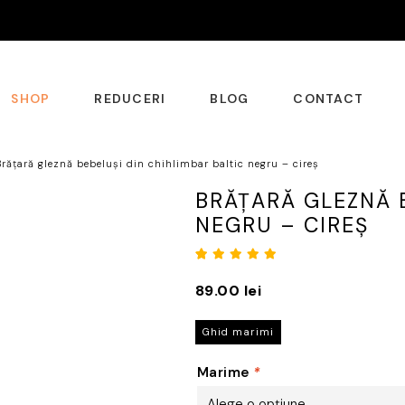
SHOP
REDUCERI
BLOG
CONTACT
Brățară gleznă bebeluși din chihlimbar baltic negru – cireș
BRĂȚARĂ GLEZNĂ B
NEGRU – CIREȘ
Evaluat
4
la
5.00
89.00
lei
din 5 pe
baza a
Ghid marimi
evaluări
de la
Marime
*
clienți