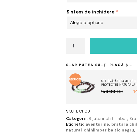
Sistem de închidere
*
Cantitate
Brățară
unisex
chihlimbar
S-AR PUTEA SĂ-ȚI PLACĂ ȘI…
negru
&
REDUCER
aventurin
SET BRĂȚĂRI FAMILIE 
PROTECȚIE NATURALĂ 
-
PREȚUL
PREȚUL
159.00
LEI
1
I!
Brățara
INIȚIAL
CURENT
Norocului
A
ESTE:
SKU:
BCF031
FOST:
149.00 LEI.
Categorii:
Bijuterii chihlimbar
,
Bra
159.00 LEI.
Etichete:
aventurine
,
bratara chi
natural
,
chihlimbar baltic negru
,