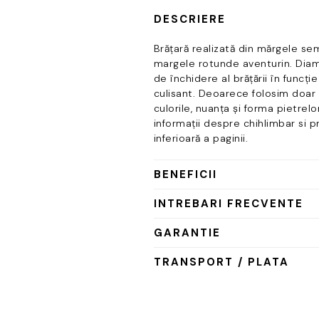
DESCRIERE
Brățară realizată din mărgele sem
margele rotunde aventurin. Diam
de închidere al brățării în funcție
culisant. Deoarece folosim doar 
culorile, nuanța și forma pietrelo
informații despre chihlimbar si p
inferioară a paginii.
BENEFICII
INTREBARI FRECVENTE
GARANTIE
TRANSPORT / PLATA