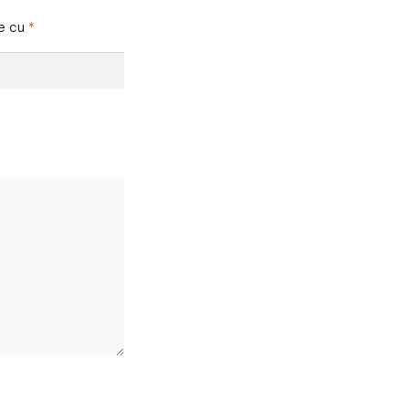
te cu
*