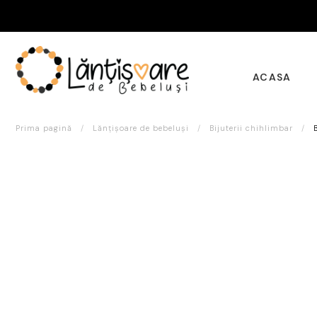
ACASA
Prima pagină
/
Lănțișoare de bebeluși
/
Bijuterii chihlimbar
/