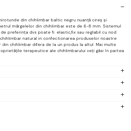
irotunde din chihlimbar baltic negru nuanță cireș și
etrul mărgelelor din chihlimbar este de 6-8 mm. Sistemul
 de preferința dvs poate fi: elastic,fix sau reglabil cu nod
chihlimbar natural in confectionarea produselor noastre
r din chihlimbar difera de la un produs la altul. Mai multe
roprietățile terapeutice ale chihlimbarului veți găsi în partea