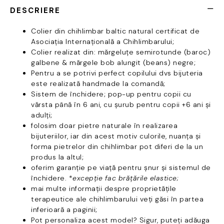
DESCRIERE
Colier din chihlimbar baltic natural certificat de
Asociația Internațională a Chihlimbarului;
Colier realizat din: mărgeluțe semirotunde (baroc)
galbene & mărgele bob alungit (beans) negre;
Pentru a se potrivi perfect copilului dvs bijuteria
este realizată handmade la comandă;
Sistem de închidere; pop-up pentru copii cu
vărsta până în 6 ani, cu șurub pentru copii +6 ani și
adulți;
folosim doar pietre naturale în realizarea
bijuteriilor, iar din acest motiv culorile, nuanța și
forma pietrelor din chihlimbar pot diferi de la un
produs la altul;
oferim garanție pe viață pentru șnur și sistemul de
închidere. *
excepție fac brățările elastice;
mai multe informații despre proprietățile
terapeutice ale chihlimbarului veți găsi în partea
inferioară a paginii;
Pot personaliza acest model? Sigur, puteți adăuga