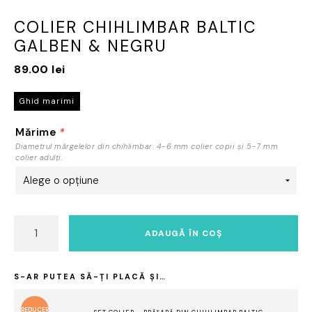
COLIER CHIHLIMBAR BALTIC
GALBEN & NEGRU
89.00
lei
Ghid marimi
Mărime
*
Diametrul mărgelelor din chihlimbar: 4-6 mm colier copii și 5-7 mm
colier adulți.
Cantitate
ADAUGĂ ÎN COȘ
Colier
chihlimbar
baltic
S-AR PUTEA SĂ-ȚI PLACĂ ȘI…
galben
&
REDUCER