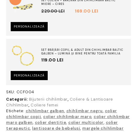
negru
SET COLIER – BRĂȚARĂ DIN CHIHLIMBAR BALTIC
MIERE – CIRES
PREȚUL
PREȚUL
229.00
LEI
169.00
LEI
I!
INIȚIAL
CURENT
A
ESTE:
PERSONALIZEAZĂ
FOST:
169.00 LEI.
229.00 LEI.
SET BRĂȚĂRI COPIL & ADULT DIN CHIHLIMBAR BALTIC
GALBEN – LUMINĂ ȘI BINE PENTRU TOATĂ FAMILIA
119.00
LEI
PERSONALIZEAZĂ
SKU:
CCF004
Categorii:
Bijuterii chihlimbar
,
Coliere & Lantisoare
Chihlimbar
,
Coliere femei
Etichete:
chihlimbar galben
,
chihlimbar negru
,
colier
chihlimbar copii
,
colier chihlimbar maro
,
colier chihlimbar
maro galben
,
colier dentitie
,
colier multicolor
,
colier
terapeutic
,
lantisoare de bebelusi
,
margele chihlimbar