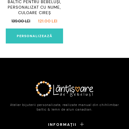
BALTIC PENTRU BEBELUȘI,
PERSONALIZAT CU NUME,
CULOARE CIREȘ
PREȚUL
PREȚUL
139.00
LEI
121.00
LEI
INIȚIAL
CURENT
A
ESTE:
PERSONALIZEAZĂ
FOST:
121.00 LEI.
139.00 LEI.
Atelier bijuterii personalizate, realizate manual din chihlimbar
baltic & lemn de alun canadian.
INFORMAȚII