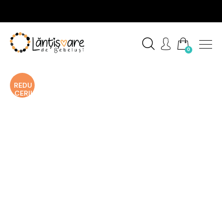
0
REDU
CERI!