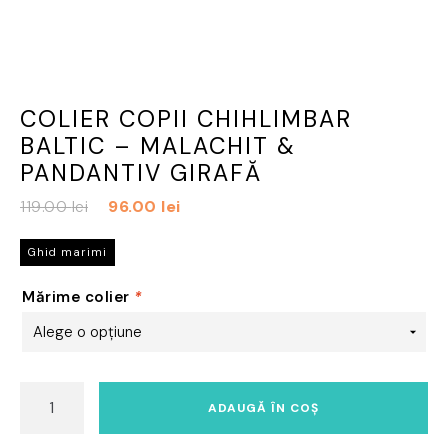
COLIER COPII CHIHLIMBAR
BALTIC – MALACHIT &
PANDANTIV GIRAFĂ
Prețul
Prețul
119.00
lei
96.00
lei
inițial
curent
a
este:
Ghid marimi
fost:
96.00 lei.
Mărime colier
*
119.00 lei.
Cantitate
ADAUGĂ ÎN COȘ
Colier
copii