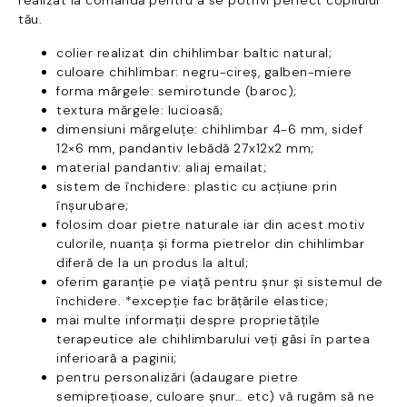
realizat la comandă pentru a se potrivi perfect copilului
tău.
colier realizat din chihlimbar baltic natural;
culoare chihlimbar: negru-cireș, galben-miere
forma mărgele: semirotunde (baroc);
textura mărgele: lucioasă;
dimensiuni mărgeluțe: chihlimbar 4-6 mm, sidef
12×6 mm, pandantiv lebădă 27x12x2 mm;
material pandantiv: aliaj emailat;
sistem de închidere: plastic cu acțiune prin
înșurubare;
folosim doar pietre naturale iar din acest motiv
culorile, nuanța și forma pietrelor din chihlimbar
diferă de la un produs la altul;
oferim garanție pe viață pentru șnur și sistemul de
închidere. *excepție fac brățările elastice;
mai multe informații despre proprietățile
terapeutice ale chihlimbarului veți găsi în partea
inferioară a paginii;
pentru personalizări (adaugare pietre
semiprețioase, culoare șnur… etc) vă rugăm să ne