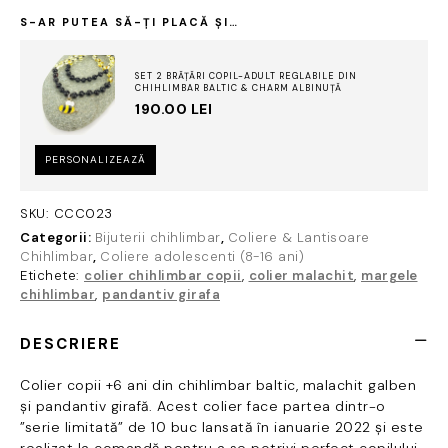
chihlimbar
S-AR PUTEA SĂ-ȚI PLACĂ ȘI…
baltic
-
malachit
SET 2 BRĂȚĂRI COPIL-ADULT REGLABILE DIN
CHIHLIMBAR BALTIC & CHARM ALBINUȚĂ
&
190.00
LEI
pandantiv
girafă
PERSONALIZEAZĂ
SKU:
CCC023
Categorii:
Bijuterii chihlimbar
,
Coliere & Lantisoare
Chihlimbar
,
Coliere adolescenti (8-16 ani)
Etichete:
colier chihlimbar copii
,
colier malachit
,
margele
chihlimbar
,
pandantiv girafa
DESCRIERE
Colier copii +6 ani din chihlimbar baltic, malachit galben
și pandantiv girafă. Acest colier face partea dintr-o
”serie limitată” de 10 buc lansată în ianuarie 2022 și este