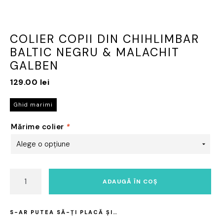
COLIER COPII DIN CHIHLIMBAR
BALTIC NEGRU & MALACHIT
GALBEN
129.00
lei
Ghid marimi
Mărime colier
*
Cantitate
ADAUGĂ ÎN COȘ
Colier
copii
din
S-AR PUTEA SĂ-ȚI PLACĂ ȘI…
chihlimbar