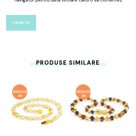
navigator pentru data viitoare când o să comentez.
PRODUSE SIMILARE
REDUCE
REDUCE
RI!
RI!