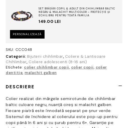
baltic
SET BRĂȚĂRI COPIL & ADULT DIN CHIHLIMBAR BALTIC
negru
NEGRU & MALACHIT MULTICOLOR – PROTECȚIE ȘI
&
ECHILIBRU PENTRU TOATĂ FAMILIA
149.00
LEI
malachit
galben
PERSONALIZEAZĂ
SKU:
CCC048
Categorii:
Bijuterii chihlimbar
,
Coliere & Lantisoare
Chihlimbar
,
Coliere adolescenti (8-16 ani)
Etichete:
colier chihlimbar copii
,
colier copii
,
colier
dentitie
,
malachit galben
DESCRIERE
Colier realizat din mărgele semirotunde de chihlimbar
baltic culoare negru, nuanță cireș si malachit galben.
Fiecare piatră este înnodată separat pe șnur verde.
Sistemul de închidere al colierului este pop-up pentru
copii până în 6 ani și cu șurub pentru 6+. Garanție pe