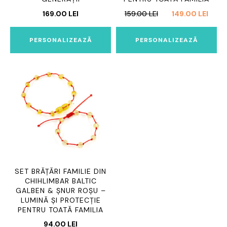
PREȚUL
PREȚ
169.00
LEI
159.00
LEI
149.00
LEI
INIȚIAL
CUR
A
ESTE
PERSONALIZEAZĂ
PERSONALIZEAZĂ
FOST:
149.0
159.00 LEI.
SET BRĂȚĂRI FAMILIE DIN
CHIHLIMBAR BALTIC
GALBEN & ȘNUR ROȘU –
LUMINĂ ȘI PROTECȚIE
PENTRU TOATĂ FAMILIA
94.00
LEI