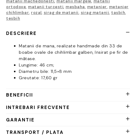
matanii machedonesti
,
matanii margele
,
matanii
M010
ortodoxe
,
matanii turcesti
,
mesbaha
,
metanier
,
metanier
chihlimbar
,
rozal
,
sirag de matanii
,
sirag matanii
,
tasbih
,
tesbih
DESCRIERE
Matanii de mana, realizate handmade din 33 de
boabe ovale de chihlimbar galben, însirat pe fir de
mătase.
Lungime: 46 cm;
Diametru bile: 11,5×8 mm
Greutate: 17,60 gr
BENEFICII
INTREBARI FRECVENTE
GARANTIE
TRANSPORT / PLATA