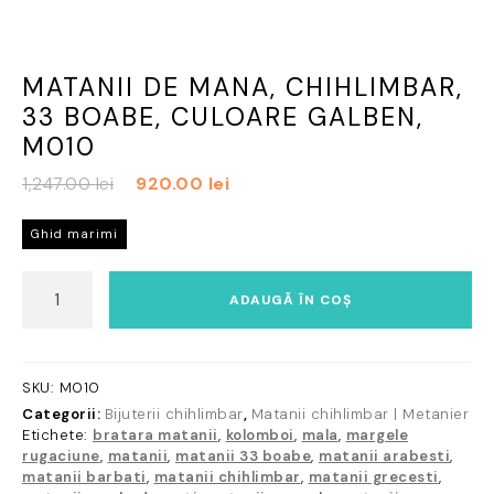
MATANII DE MANA, CHIHLIMBAR,
33 BOABE, CULOARE GALBEN,
M010
Prețul
Prețul
1,247.00
lei
920.00
lei
inițial
curent
a
este:
Ghid marimi
fost:
920.00 lei.
Cantitate
1,247.00 lei.
ADAUGĂ ÎN COȘ
Matanii
de
mana,
chihlimbar,
SKU:
M010
33
Categorii:
Bijuterii chihlimbar
,
Matanii chihlimbar | Metanier
boabe,
Etichete:
bratara matanii
,
kolomboi
,
mala
,
margele
culoare
rugaciune
,
matanii
,
matanii 33 boabe
,
matanii arabesti
,
galben,
matanii barbati
,
matanii chihlimbar
,
matanii grecesti
,