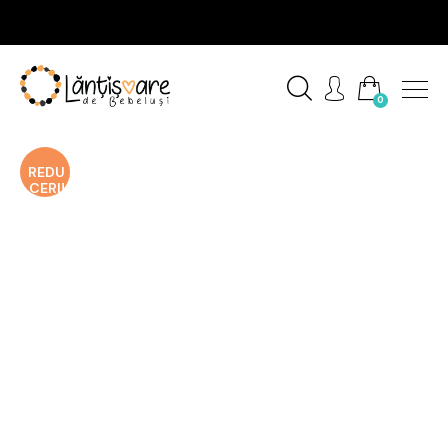
0
REDU
CERI!