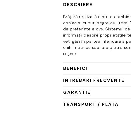
coniac,
DESCRIERE
reglabila
Brățară realizată dintr-o combin
coniac și cuburi negre cu litere.
de preferințele dvs. Sistemul de 
informații despre proprietățile 
veți găsi în partea inferioară a 
chihlimbar cu sau fara pietre se
și șnur.
BENEFICII
INTREBARI FRECVENTE
GARANTIE
TRANSPORT / PLATA