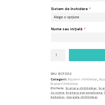
Sistem de închidere
*
Nume sau inițială
*
Cantitate
Brățară
unisex
personalizată
cu
SKU:
BCF002
numele
Categorii:
Bijuterii chihlimbar
,
Bij
copilului
BratariChihlimbar
din
Etichete:
bratara chihlimbar
,
bra
chihlimbar
cu nume
,
bratara personalizata
,
bebelusi
,
margele chihlimbar
baltic
maro-