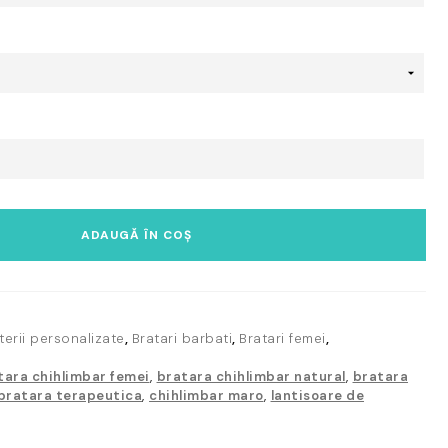
ADAUGĂ ÎN COȘ
uterii personalizate
,
Bratari barbati
,
Bratari femei
,
tara chihlimbar femei
,
bratara chihlimbar natural
,
bratara
bratara terapeutica
,
chihlimbar maro
,
lantisoare de