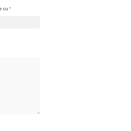
te cu
*