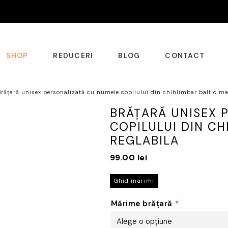
SHOP
REDUCERI
BLOG
CONTACT
Brățară unisex personalizată cu numele copilului din chihlimbar baltic ma
BRĂȚARĂ UNISEX 
COPILULUI DIN C
REGLABILA
99.00
lei
Ghid marimi
Mărime brățară
*