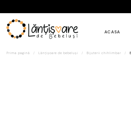
ACASA
Prima pagină
/
Lănțișoare de bebeluși
/
Bijuterii chihlimbar
/