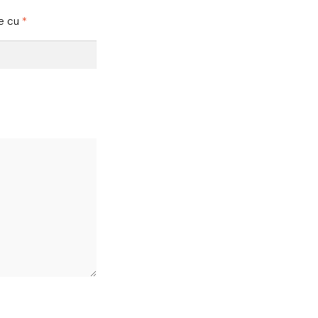
te cu
*