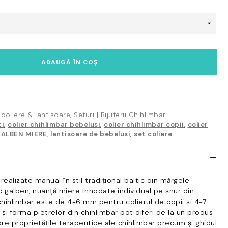
ADAUGĂ ÎN COȘ
 coliere & lantisoare
,
Seturi | Bijuterii Chihlimbar
ti
,
colier chihlimbar bebelusi
,
colier chihlimbar copii
,
colier
ALBEN MIERE
,
lantisoare de bebelusi
,
set coliere
ealizate manual în stil tradițional baltic din mărgele
 galben, nuanță miere înnodate individual pe șnur din
 chihlimbar este de 4-6 mm pentru colierul de copii și 4-7
a și forma pietrelor din chihlimbar pot diferi de la un produs
spre proprietățile terapeutice ale chihlimbar precum și ghidul