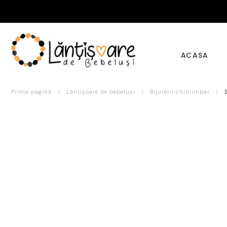
ACASA
Prima pagină
/
Lănțișoare de bebeluși
/
Bijuterii chihlimbar
/