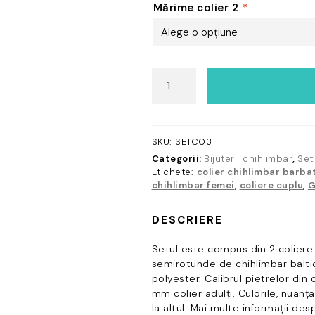
Mărime colier 2
*
Cantitate
Set
coliere
din
chihlimbar
SKU:
SETC03
baltic
Categorii:
Bijuterii chihlimbar
,
Set
galben/miere
Etichete:
colier chihlimbar barba
chihlimbar femei
,
coliere cuplu
,
G
DESCRIERE
Setul este compus din 2 coliere r
semirotunde de chihlimbar baltic
polyester. Calibrul pietrelor din
mm colier adulți. Culorile, nuanț
la altul. Mai multe informații de