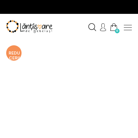
0
REDU
CERI!