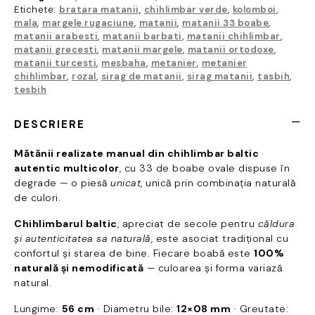
boabe
Etichete:
bratara matanii
,
chihlimbar verde
,
kolomboi
,
ovale,
mala
,
margele rugaciune
,
matanii
,
matanii 33 boabe
,
56cm,
matanii arabesti
,
matanii barbati
,
matanii chihlimbar
,
matanii grecesti
,
matanii margele
,
matanii ortodoxe
,
handmade,
matanii turcesti
,
mesbaha
,
metanier
,
metanier
M006
chihlimbar
,
rozal
,
sirag de matanii
,
sirag matanii
,
tasbih
,
tesbih
DESCRIERE
Mătănii realizate manual din chihlimbar baltic
autentic multicolor
, cu 33 de boabe ovale dispuse în
degrade — o piesă
unicat
, unică prin combinația naturală
de culori.
Chihlimbarul baltic
, apreciat de secole pentru
căldura
și autenticitatea sa naturală
, este asociat tradițional cu
confortul și starea de bine. Fiecare boabă este
100%
naturală și nemodificată
— culoarea și forma variază
natural.
Lungime:
56 cm
· Diametru bile:
12×08 mm
· Greutate: