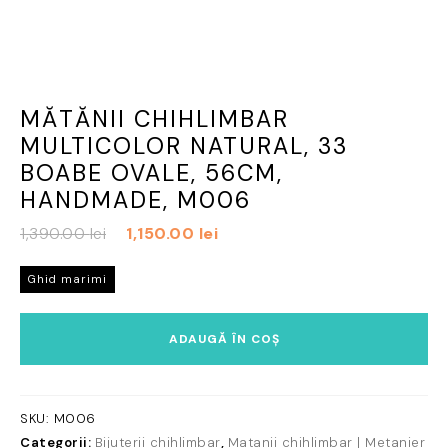
MĂTĂNII CHIHLIMBAR
MULTICOLOR NATURAL, 33
BOABE OVALE, 56CM,
HANDMADE, M006
Prețul
Prețul
1,390.00
lei
1,150.00
lei
inițial
curent
a
este:
Ghid marimi
fost:
1,150.00 lei.
Cantitate
1,390.00 lei.
ADAUGĂ ÎN COȘ
Mătănii
chihlimbar
multicolor
natural,
SKU:
M006
33
Categorii:
Bijuterii chihlimbar
,
Matanii chihlimbar | Metanier