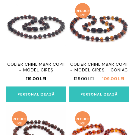
REDUCE
RI!
COLIER CHIHLIMBAR COPII
COLIER CHIHLIMBAR COPII
~ MODEL CIREȘ
~ MODEL CIREȘ – CONIAC
PREȚUL
PREȚ
119.00
LEI
129.00
LEI
109.00
LEI
INIȚIAL
CUR
A
ESTE
PERSONALIZEAZĂ
PERSONALIZEAZĂ
FOST:
109.0
129.00 LEI.
REDUCE
REDUCE
RI!
RI!