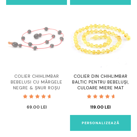
FOST:
99.00 
129.00 LEI.
COLIER CHIHLIMBAR
COLIER DIN CHIHLIMBAR
BEBELUSI CU MĂRGELE
BALTIC PENTRU BEBELUȘI,
NEGRE & ȘNUR ROȘU
CULOARE MIERE MAT
Evaluat
Evaluat
69.00
LEI
119.00
LEI
la
5.00
la
5.00
din 5
din 5
PERSONALIZEAZĂ