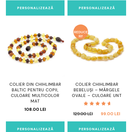
din 5
FOST:
98.00 LEI.
A
ESTE:
119.00 LEI.
PERSONALIZEAZĂ
PERSONALIZEAZĂ
FOST:
98.00 
119.00 LEI.
REDUCE
RI!
COLIER DIN CHIHLIMBAR
COLIER CHIHLIMBAR
BALTIC PENTRU COPII,
BEBELUȘI – MĂRGELE
CULOARE MULTICOLOR
OVALE – CULOARE UNT
MAT
108.00
LEI
Evaluat
PREȚUL
PREȚ
129.00
LEI
99.00
LEI
la
5.00
INIȚIAL
CURE
din 5
A
ESTE:
PERSONALIZEAZĂ
PERSONALIZEAZĂ