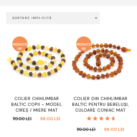
REDUCE
REDUCE
RI!
RI!
COLIER CHIHLIMBAR
COLIER DIN CHIHLIMBAR
BALTIC COPII ~ MODEL
BALTIC PENTRU BEBELUȘI,
CIREȘ / MIERE MAT
CULOARE CONIAC MAT
PREȚUL
PREȚUL
119.00
LEI
98.00
LEI
INIȚIAL
CURENT
Evaluat
PREȚUL
PREȚU
119.00
LEI
98.00
LEI
A
ESTE:
la
5.00
INIȚIAL
CURE