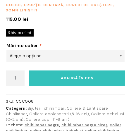
COLICI, ERUPȚIE DENTARĂ, DURERI DE CREȘTERE,
SOMN LINIȘTIT
119.00
lei
Ghid marimi
Mărime colier
*
Cantitate
ADAUGĂ ÎN COȘ
Colier
chihlimbar
copii
~
SKU:
CCC008
model
Categorii:
Bijuterii chihlimbar
,
Coliere & Lantisoare
cireș
Chihlimbar
,
Coliere adolescenti (8-16 ani)
,
Coliere bebelusi
(0-2 ani)
,
Coliere copii (1-9 ani)
Etichete:
chihlimbar negru
,
chihlimbar negru cireș
,
colier
chihlimbar
,
colier chihlimbar bebelusi
,
colier chihlimbar