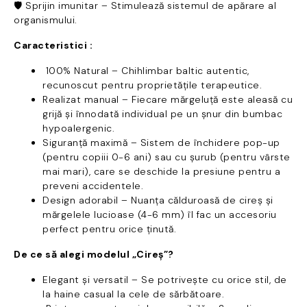
🛡 Sprijin imunitar – Stimulează sistemul de apărare al
organismului.
Caracteristici :
100% Natural – Chihlimbar baltic autentic,
recunoscut pentru proprietățile terapeutice.
Realizat manual – Fiecare mărgeluță este aleasă cu
grijă și înnodată individual pe un șnur din bumbac
hypoalergenic.
Siguranță maximă – Sistem de închidere pop-up
(pentru copiii 0-6 ani) sau cu șurub (pentru vârste
mai mari), care se deschide la presiune pentru a
preveni accidentele.
Design adorabil – Nuanța călduroasă de cireș și
mărgelele lucioase (4-6 mm) îl fac un accesoriu
perfect pentru orice ținută.
De ce să alegi modelul „Cireș”?
Elegant și versatil – Se potrivește cu orice stil, de
la haine casual la cele de sărbătoare.