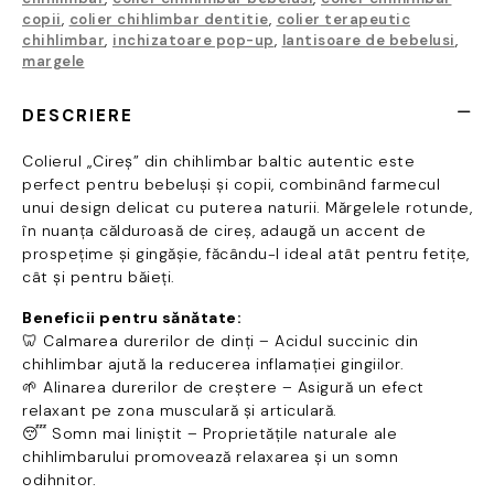
copii
,
colier chihlimbar dentitie
,
colier terapeutic
chihlimbar
,
inchizatoare pop-up
,
lantisoare de bebelusi
,
margele
DESCRIERE
Colierul „Cireș” din chihlimbar baltic autentic este
perfect pentru bebeluși și copii, combinând farmecul
unui design delicat cu puterea naturii. Mărgelele rotunde,
în nuanța călduroasă de cireș, adaugă un accent de
prospețime și gingășie, făcându-l ideal atât pentru fetițe,
cât și pentru băieți.
Beneficii pentru sănătate:
🦷 Calmarea durerilor de dinți – Acidul succinic din
chihlimbar ajută la reducerea inflamației gingiilor.
🌱 Alinarea durerilor de creștere – Asigură un efect
relaxant pe zona musculară și articulară.
😴 Somn mai liniștit – Proprietățile naturale ale
chihlimbarului promovează relaxarea și un somn
odihnitor.