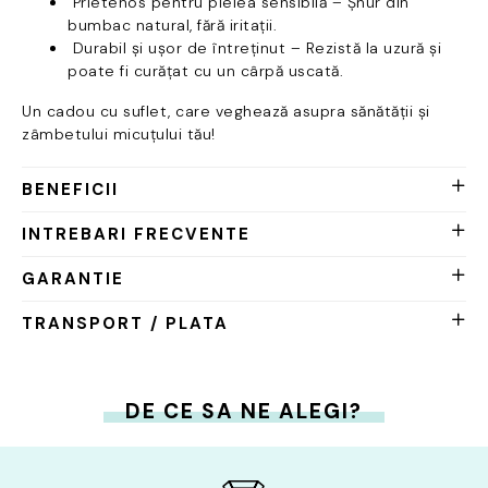
Prietenos pentru pielea sensibilă – Șnur din
bumbac natural, fără iritații.
Durabil și ușor de întreținut – Rezistă la uzură și
poate fi curățat cu un cârpă uscată.
Un cadou cu suflet, care veghează asupra sănătății și
zâmbetului micuțului tău!
BENEFICII
INTREBARI FRECVENTE
GARANTIE
TRANSPORT / PLATA
DE CE SA NE ALEGI?