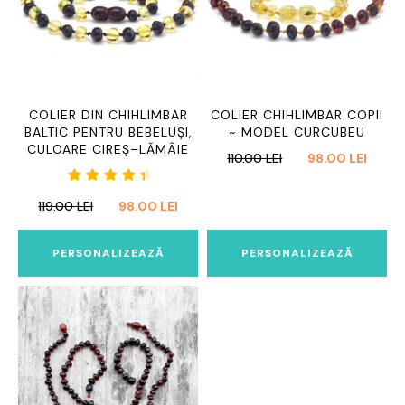
COLIER DIN CHIHLIMBAR
COLIER CHIHLIMBAR COPII
BALTIC PENTRU BEBELUȘI,
~ MODEL CURCUBEU
CULOARE CIREȘ–LĂMÂIE
PREȚUL
PREȚU
110.00
LEI
98.00
LEI
INIȚIAL
CURE
Evaluat
A
ESTE:
PREȚUL
PREȚUL
119.00
LEI
98.00
LEI
la
4.75
FOST:
98.00 
INIȚIAL
CURENT
din 5
110.00 LEI.
A
ESTE:
PERSONALIZEAZĂ
PERSONALIZEAZĂ
FOST:
98.00 LEI.
119.00 LEI.