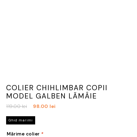
COLIER CHIHLIMBAR COPII
MODEL GALBEN LĂMÂIE
Prețul
Prețul
119.00
lei
98.00
lei
inițial
curent
a
este:
Ghid marimi
fost:
98.00 lei.
Mărime colier
*
119.00 lei.