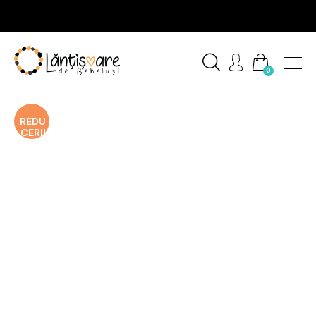
0
REDU
CERI!