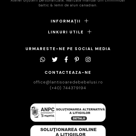
Atelier bijuterii personalizate, realizate manual din chihlimbar
baltic & lemn de alun canadian.
INFORMAȚII
LINKURI UTILE
URMARESTE-NE PE SOCIAL MEDIA
CONTACTEAZA-NE
office@lantisoaredebebelusi.ro
(+40) 744379194