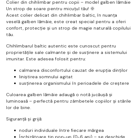
Colier din chihlimbar pentru copii – model galben lămâie
Un strop de soare pentru micuțul tău! 🌞
Acest colier delicat din chihlimbar baltic, în nuanța
veselă galben lămâie, este creat special pentru a oferi
confort, protecție și un strop de magie naturală copilului
tău.
Chihlimbarul baltic autentic este cunoscut pentru
proprietățile sale calmante și de susținere a sistemului
imunitar. Este adesea folosit pentru:
calmarea disconfortului cauzat de erupția dinților
liniștirea somnului agitat
susținerea organismului în perioadele de creștere
Culoarea galben lămâie adaugă o notă jucăușă și
luminoasă – perfectă pentru zâmbetele copiilor și stările
lor de bine.
Siguranță și grijă:
noduri individuale între fiecare mărgea
Închizătoare tip pop-up (0-6 ani) – se deschide