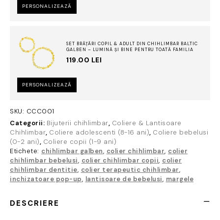
PERSONALIZEAZĂ
SET BRĂȚĂRI COPIL & ADULT DIN CHIHLIMBAR BALTIC
GALBEN – LUMINĂ ȘI BINE PENTRU TOATĂ FAMILIA
119.00
LEI
PERSONALIZEAZĂ
SKU:
CCC001
Categorii:
Bijuterii chihlimbar
,
Coliere & Lantisoare
Chihlimbar
,
Coliere adolescenti (8-16 ani)
,
Coliere bebelusi
(0-2 ani)
,
Coliere copii (1-9 ani)
Etichete:
chihlimbar galben
,
colier chihlimbar
,
colier
chihlimbar bebelusi
,
colier chihlimbar copii
,
colier
chihlimbar dentitie
,
colier terapeutic chihlimbar
,
inchizatoare pop-up
,
lantisoare de bebelusi
,
margele
DESCRIERE