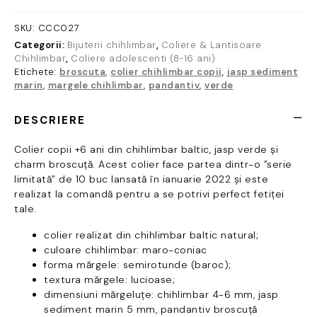
-
chihlimbar
SKU:
CCC027
baltic
Categorii:
Bijuterii chihlimbar
,
Coliere & Lantisoare
-
Chihlimbar
,
Coliere adolescenti (8-16 ani)
jasp
Etichete:
broscuta
,
colier chihlimbar copii
,
jasp sediment
verde
marin
,
margele chihlimbar
,
pandantiv
,
verde
-
charm
DESCRIERE
broscuță
Colier copii +6 ani din chihlimbar baltic, jasp verde și
charm broscuță. Acest colier face partea dintr-o ”serie
limitată” de 10 buc lansată în ianuarie 2022 și este
realizat la comandă pentru a se potrivi perfect fetiței
tale.
colier realizat din chihlimbar baltic natural;
culoare chihlimbar: maro-coniac
forma mărgele: semirotunde (baroc);
textura mărgele: lucioase;
dimensiuni mărgeluțe: chihlimbar 4-6 mm, jasp
sediment marin 5 mm, pandantiv broscuță