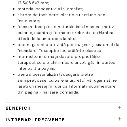
12.5×15.5×2 mm;
material pandantiv: aliaj emailat;
sistem de închidere: plastic cu acțiune prin
înșurubare;
folosim doar pietre naturale iar din acest motiv
culorile, nuanța și forma pietrelor din chihlimbar
diferă de la un produs la altul;
oferim garanție pe viață pentru șnur și sistemul de
închidere. *excepție fac brățările elastice;
mai multe informații despre proprietățile
terapeutice ale chihlimbarului veți găsi în partea
inferioară a paginii;
pentru personalizări (adaugare pietre
semiprețioase, culoare șnur… etc) vă rugăm să ne
lăsați un mesaj în rubrica Informatii suplimentare
din pagina Finalizare comandă.
BENEFICII
INTREBARI FRECVENTE