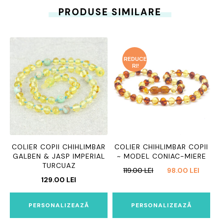
PRODUSE SIMILARE
REDUCE
RI!
COLIER COPII CHIHLIMBAR
COLIER CHIHLIMBAR COPII
GALBEN & JASP IMPERIAL
~ MODEL CONIAC-MIERE
TURCUAZ
PREȚUL
PREȚU
119.00
LEI
98.00
LEI
129.00
LEI
INIȚIAL
CURE
A
ESTE:
FOST:
98.00 
PERSONALIZEAZĂ
PERSONALIZEAZĂ
119.00 LEI.