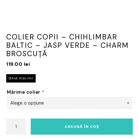
COLIER COPII – CHIHLIMBAR
BALTIC – JASP VERDE – CHARM
BROSCUȚĂ
119.00
lei
Ghid marimi
Mărime colier
*
Cantitate
ADAUGĂ ÎN COȘ
Colier
copii