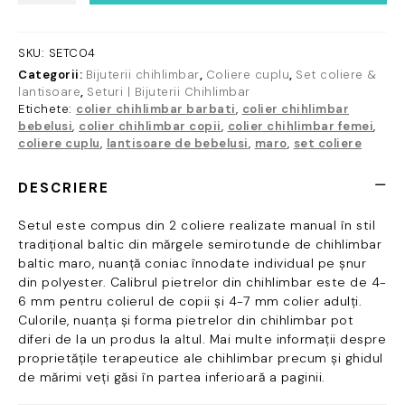
coliere
din
chihlimbar
SKU:
SETC04
baltic
Categorii:
Bijuterii chihlimbar
,
Coliere cuplu
,
Set coliere &
maro/coniac
lantisoare
,
Seturi | Bijuterii Chihlimbar
Etichete:
colier chihlimbar barbati
,
colier chihlimbar
bebelusi
,
colier chihlimbar copii
,
colier chihlimbar femei
,
coliere cuplu
,
lantisoare de bebelusi
,
maro
,
set coliere
DESCRIERE
Setul este compus din 2 coliere realizate manual în stil
tradițional baltic din mărgele semirotunde de chihlimbar
baltic maro, nuanță coniac înnodate individual pe șnur
din polyester. Calibrul pietrelor din chihlimbar este de 4-
6 mm pentru colierul de copii și 4-7 mm colier adulți.
Culorile, nuanța și forma pietrelor din chihlimbar pot
diferi de la un produs la altul. Mai multe informații despre
proprietățile terapeutice ale chihlimbar precum și ghidul
de mărimi veți găsi în partea inferioară a paginii.